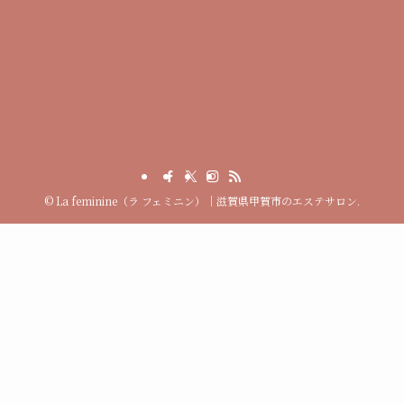
©
La feminine（ラ フェミニン）｜滋賀県甲賀市のエステサロン.