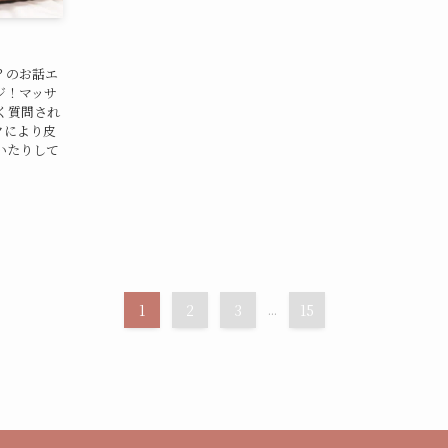
？のお話エ
ジ！マッサ
く質問され
クにより皮
いたりして
1
2
3
...
15