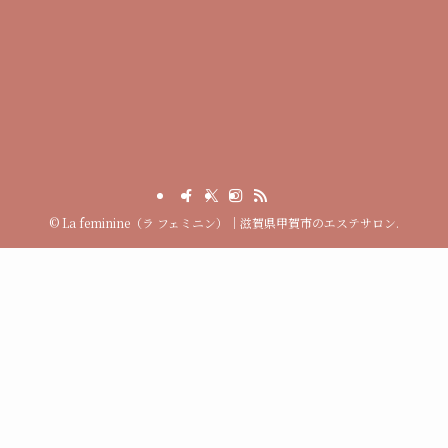
©
La feminine（ラ フェミニン）｜滋賀県甲賀市のエステサロン.