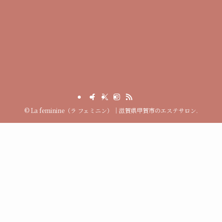
©
La feminine（ラ フェミニン）｜滋賀県甲賀市のエステサロン.