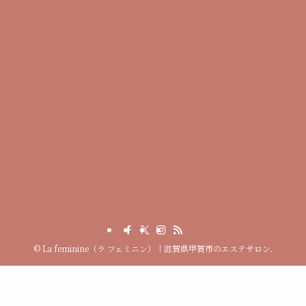
©
La feminine（ラ フェミニン）｜滋賀県甲賀市のエステサロン.