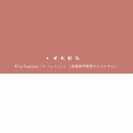
©
La feminine（ラ フェミニン）｜滋賀県甲賀市のエステサロン.