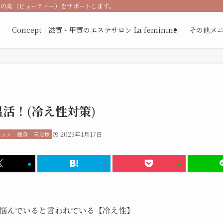
の美（ビューティー）をサポートします。紹介率50%！自信ある結果と安心の技
Concept｜滋賀・甲賀のエステサロン La feminine
その他メニュ
の温活！(冷え性対策)
ション
痩身
未分類
2023年1月17日
悩んでいると言われている【冷え性】